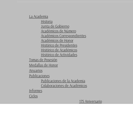
La Academia
Historia
Junta de Gobierno
Académicos de Número
Académicos Correspondientes
Académicos de Honor
Histórico de Presidentes
Histórico de Académicos
Histórico de Actividades
Tomas de Posesión
Medallas de Honor
Anuarios
Publicaciones
Publicaciones de la Academia
Colaboraciones de Académicos
Informes
Ciclos
175 Aniversario