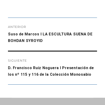
Navegación
ANTERIOR
de
Entrada
Suso de Marcos I LA ESCULTURA SUENA DE
anterior:
BOHDAN SYROYID
entradas
SIGUIENTE
Entrada
D. Francisco Ruiz Noguera I Presentación de
siguiente:
los nº 115 y 116 de la Colección Monosabio