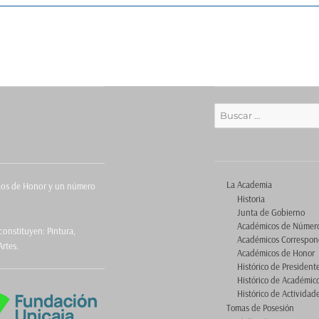
Buscar
por:
La Academia
icos de Honor y un número
Historia
Junta de Gobierno
Académicos de Númer
onstituyen: Pintura,
Académicos Correspon
Artes.
Académicos de Honor
Histórico de President
Histórico de Académic
Histórico de Actividad
Tomas de Posesión