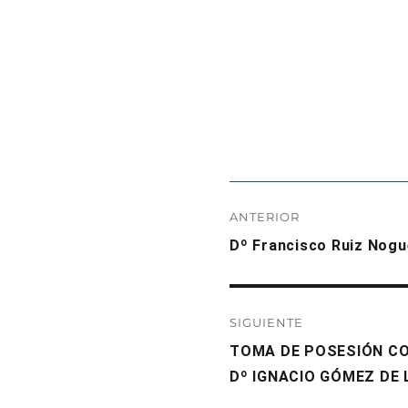
Navegación
ANTERIOR
de
Entrada
Dº Francisco Ruiz Nogu
anterior:
entradas
SIGUIENTE
Entrada
TOMA DE POSESIÓN C
siguiente:
Dº IGNACIO GÓMEZ DE 