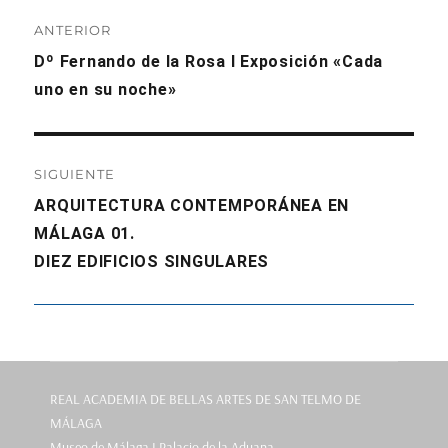
Navegación
ANTERIOR
de
Entrada
Dº Fernando de la Rosa I Exposición «Cada
anterior:
uno en su noche»
entradas
SIGUIENTE
Entrada
ARQUITECTURA CONTEMPORÁNEA EN
siguiente:
MÁLAGA 01.
DIEZ EDIFICIOS SINGULARES
REAL ACADEMIA DE BELLAS ARTES DE SAN TELMO DE
MÁLAGA
Museo de Málaga I Palacio de la Aduana.