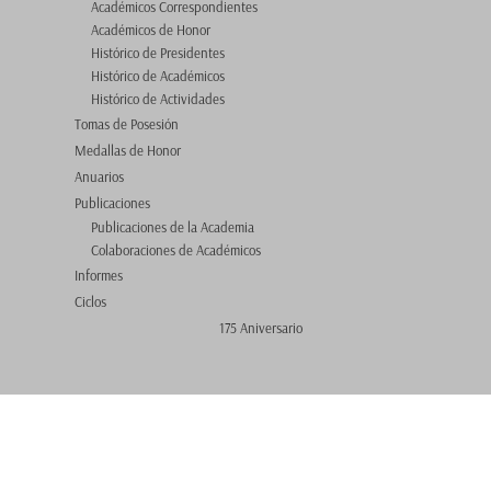
Académicos Correspondientes
Académicos de Honor
Histórico de Presidentes
Histórico de Académicos
Histórico de Actividades
Tomas de Posesión
Medallas de Honor
Anuarios
Publicaciones
Publicaciones de la Academia
Colaboraciones de Académicos
Informes
Ciclos
175 Aniversario