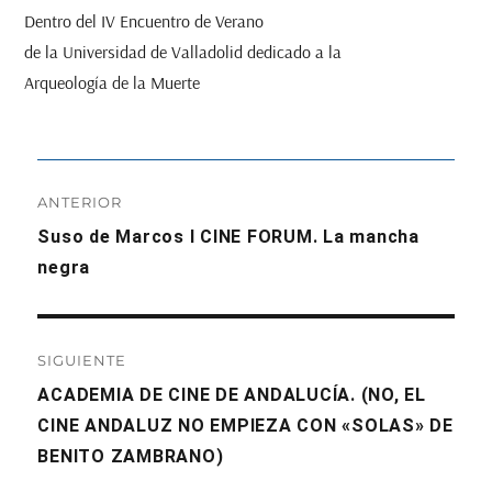
Dentro del IV Encuentro de Verano
de la Universidad de Valladolid dedicado a la
Arqueología de la Muerte
Navegación
ANTERIOR
de
Entrada
Suso de Marcos I CINE FORUM. La mancha
anterior:
negra
entradas
SIGUIENTE
Entrada
ACADEMIA DE CINE DE ANDALUCÍA. (NO, EL
siguiente:
CINE ANDALUZ NO EMPIEZA CON «SOLAS» DE
BENITO ZAMBRANO)