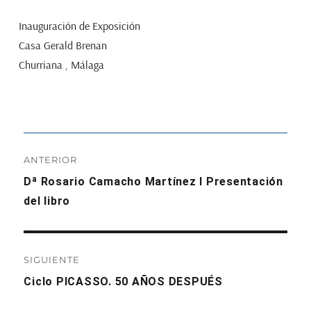
Inauguración de Exposición
Casa Gerald Brenan
Churriana , Málaga
Navegación
ANTERIOR
de
Entrada
Dª Rosario Camacho Martínez I Presentación
anterior:
del libro
entradas
SIGUIENTE
Entrada
Ciclo PICASSO. 50 AÑOS DESPUÉS
siguiente: