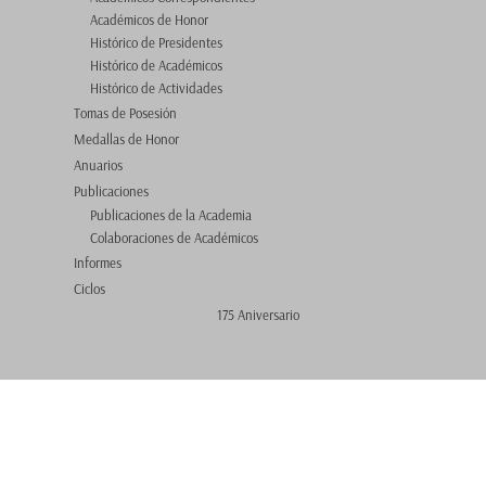
Académicos de Honor
Histórico de Presidentes
Histórico de Académicos
Histórico de Actividades
Tomas de Posesión
Medallas de Honor
Anuarios
Publicaciones
Publicaciones de la Academia
Colaboraciones de Académicos
Informes
Ciclos
175 Aniversario