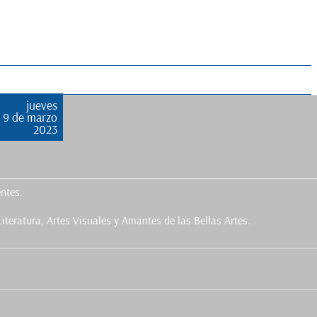
jueves
9 de marzo
2023
ntes.
teratura, Artes Visuales y Amantes de las Bellas Artes.