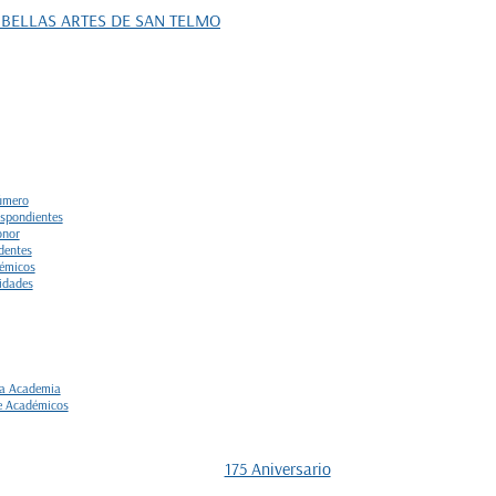
úmero
spondientes
onor
dentes
démicos
vidades
la Academia
e Académicos
175 Aniversario