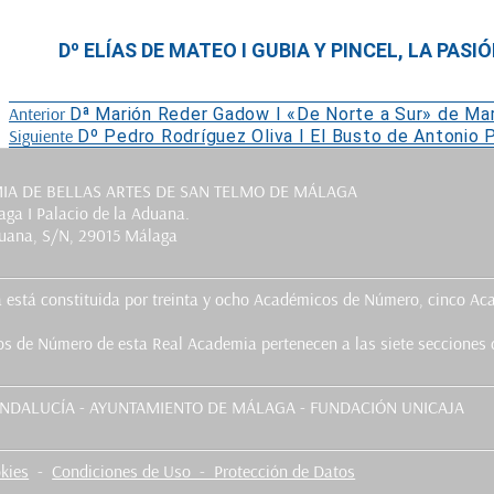
Dº ELÍAS DE MATEO I GUBIA Y PINCEL, LA PAS
Navegación
Entrada
Anterior
Dª Marión Reder Gadow I «De Norte a Sur» de Mar
anterior:
Entrada
Siguiente
Dº Pedro Rodríguez Oliva I El Busto de Antonio 
de
siguiente:
entradas
IA DE BELLAS ARTES DE SAN TELMO DE MÁLAGA
ga I Palacio de la Aduana.
duana, S/N, 29015 Málaga
 está constituida por treinta y ocho Académicos de Número, cinco A
 de Número de esta Real Academia pertenecen a las siete secciones que
okies
-
Condiciones de Uso - Protección de Datos