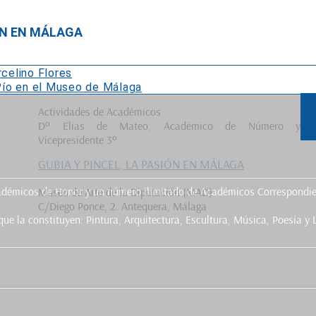
IÓN EN MÁLAGA
celino Flores
Pío en el Museo de Málaga
Actividades de Académicos
Dº Elias de Mateo, Académico de Número y
Vicepresidente 3º
GUBIA Y PINCEL, LA PASIÓN EN MÁLAGA
cadémicos de Honor y un número ilimitado de Académicos Correspondie
Museo de Arte de la Diputación (MAD)
C/Diego Ponce, 2. Antequera, Málaga
 la constituyen: Pintura, Arquitectura, Escultura, Música, Poesía y Li