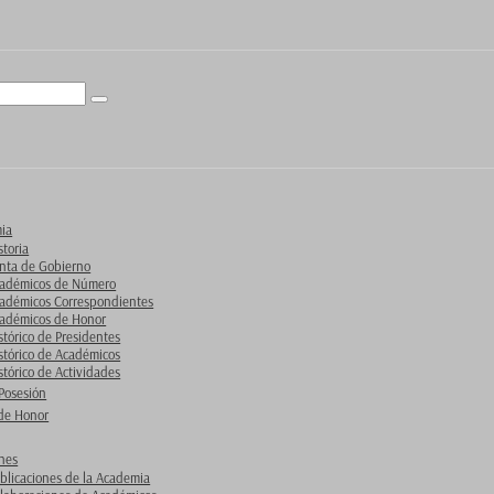
Buscar
ia
storia
nta de Gobierno
adémicos de Número
adémicos Correspondientes
adémicos de Honor
stórico de Presidentes
stórico de Académicos
stórico de Actividades
Posesión
de Honor
ones
blicaciones de la Academia