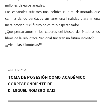
millones de euros anuales.
Los españoles sufrimos una política cultural desnortada que
camina dando bandazos sin tener una finalidad clara ni una
meta precisa. Y el futuro no es muy esperanzador.
¿Qué pensaríamos si los cuadros del Museo del Prado o los
libros de la Biblioteca Nacional tuvieran un futuro incierto?
¡¡¡Vivan las Filmotecas!!!
Navegación
ANTERIOR
de
Entrada
TOMA DE POSESIÓN COMO ACADÉMICO
anterior:
CORRESPONDIENTE DE
entradas
D. MIGUEL ROMERO SAIZ