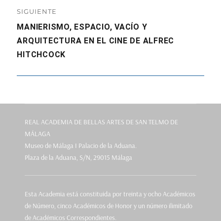
SIGUIENTE
Entrada
MANIERISMO, ESPACIO, VACÍO Y
siguiente:
ARQUITECTURA EN EL CINE DE ALFREC
HITCHCOCK
REAL ACADEMIA DE BELLAS ARTES DE SAN TELMO DE
MÁLAGA
Museo de Málaga I Palacio de la Aduana.
Plaza de la Aduana, S/N, 29015 Málaga
Esta Academia está constituida por treinta y ocho Académicos
de Número, cinco Académicos de Honor y un número ilimitado
de Académicos Correspondientes.