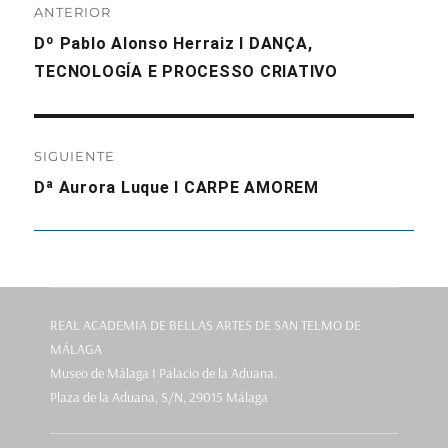
ANTERIOR
de
Entrada
Dº Pablo Alonso Herraiz I DANÇA,
anterior:
TECNOLOGÍA E PROCESSO CRIATIVO
entradas
SIGUIENTE
Entrada
Dª Aurora Luque I CARPE AMOREM
siguiente:
REAL ACADEMIA DE BELLAS ARTES DE SAN TELMO DE
MÁLAGA
Museo de Málaga I Palacio de la Aduana.
Plaza de la Aduana, S/N, 29015 Málaga