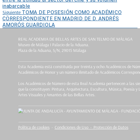
inabarcable
Entrada
Siguiente
TOMA DE POSESIÓN COMO ACADÉMICO
siguiente:
CORRESPONDIENTE EN MADRID DE D. ANDRÉS
AMORÓS GUARDIOLA
REAL ACADEMIA DE BELLAS ARTES DE SAN TELMO DE MÁLAGA
Museo de Málaga I Palacio de la Aduana.
Plaza de la Aduana, S/N, 29015 Málaga
Esta Academia está constituida por treinta y ocho Académicos de Núm
Académicos de Honor y un número ilimitado de Académicos Correspond
Los Académicos de Número de esta Real Academia pertenecen a las sie
que la constituyen: Pintura, Arquitectura, Escultura, Música, Poesía y 
Artes Visuales y Amantes de las Bellas Artes.
Política de cookies
-
Condiciones de Uso - Protección de Datos