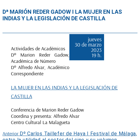
Dª MARIÓN REDER GADOW I LA MUJER EN LAS
INDIAS Y LA LEGISLACIÓN DE CASTILLA
Navegación
jueves
30 de marzo
de
Actividades de Académicos
2023
entradas
Dº Marion Reder Gadow,
19 h.
Académica de Número
Dº Alfredo Alvar, Académico
Correspondiente
LA MUJER EN LAS INDIAS Y LA LEGISLACIÓN DE
CASTILLA
Conferencia de Marion Reder Gadow
Coordina y presenta: Alfredo Alvar
Centro Cultural La Malagueta
Entrada
Anterior
Dº Carlos Taillefer de Haya I Festival de Málaga,
anterior:
entre la utilidad al sector del cine y su volumen