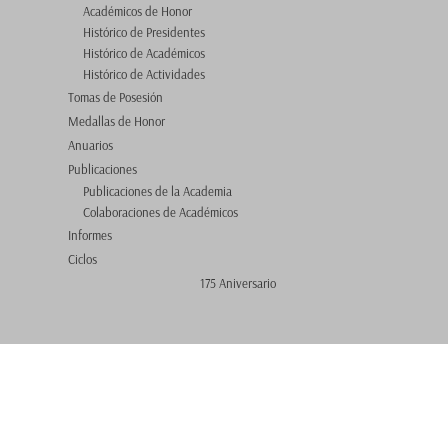
Académicos de Honor
Histórico de Presidentes
Histórico de Académicos
Histórico de Actividades
Tomas de Posesión
Medallas de Honor
Anuarios
Publicaciones
Publicaciones de la Academia
Colaboraciones de Académicos
Informes
Ciclos
175 Aniversario