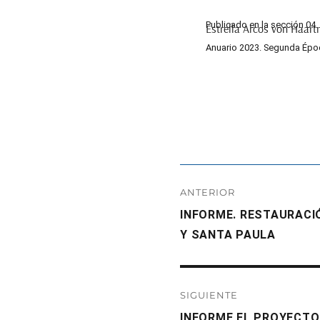
Publicado en la sección 04.
Estrella Arcos von Haar
Anuario 2023. Segunda Ép
Navegación
ANTERIOR
de
Entrada
INFORME. RESTAURACI
anterior:
Y SANTA PAULA
entradas
SIGUIENTE
Entrada
INFORME EL PROYECTO 