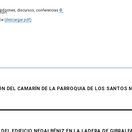
 Informes, discursos, conferencias
©
tman
oca
(descargar pdf)
ÓN DEL CAMARÍN DE LA PARROQUIA DE LOS SANTOS M
DEL EDIFICIO NEOALBÉNIZ EN LA LADERA DE GIBRAL