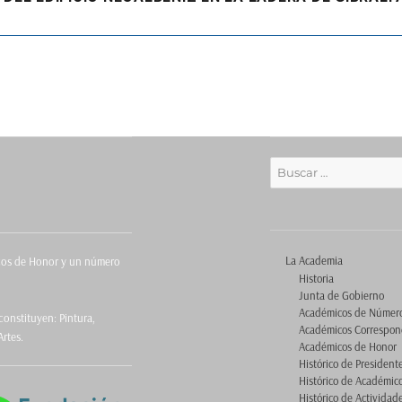
Buscar
por:
La Academia
icos de Honor y un número
Historia
Junta de Gobierno
Académicos de Númer
onstituyen: Pintura,
Académicos Correspon
Artes.
Académicos de Honor
Histórico de President
Histórico de Académic
Histórico de Actividad