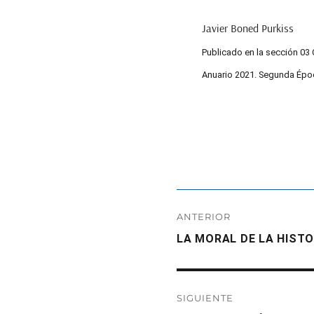
Javier Boned Purkiss
Publicado en la sección 0
Anuario 2021. Segunda Ép
Navegación
ANTERIOR
de
Entrada
LA MORAL DE LA HIST
anterior:
entradas
SIGUIENTE