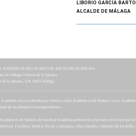
Entrada
LIBORIO GARCÍA BARTO
siguiente:
ALCALDE DE MÁLAGA
L ACADEMIA DE BELLAS ARTES DE SAN TELMO DE MÁLAGA
o de Málaga I Palacio de la Aduana.
a de la Aduana, S/N, 29015 Málaga
a Academia está constituida por treinta y ocho Académicos de Número, cinco Académ
itado de Académicos Correspondientes.
Académicos de Número de esta Real Academia pertenecen a las siete secciones que la c
itectura, Escultura, Música, Poesía y Literatura, Artes Visuales y Amantes de las Bellas 