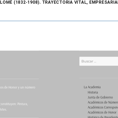
LOMÉ (1832-1908). TRAYECTORIA VITAL, EMPRESARIA
Buscar
por:
La Academia
icos de Honor y un número
Historia
Junta de Gobierno
Académicos de Númer
onstituyen: Pintura,
Académicos Correspon
Artes.
Académicos de Honor
Histórico de President