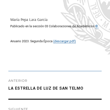
María Pepa Lara García
Publicado en la sección 03 Colaboraciones de Académicos
©
Anuario 2023. Segunda Época
(descargar pdf)
Navegación
ANTERIOR
de
Entrada
LA ESTRELLA DE LUZ DE SAN TELMO
anterior:
entradas
SIGUIENTE