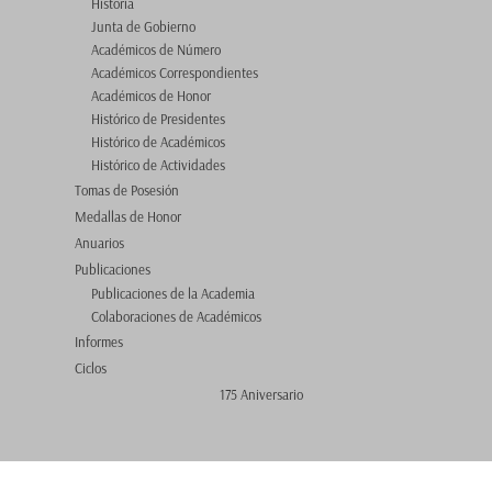
Historia
Junta de Gobierno
Académicos de Número
Académicos Correspondientes
Académicos de Honor
Histórico de Presidentes
Histórico de Académicos
Histórico de Actividades
Tomas de Posesión
Medallas de Honor
Anuarios
Publicaciones
Publicaciones de la Academia
Colaboraciones de Académicos
Informes
Ciclos
175 Aniversario