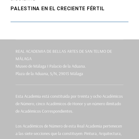
Entrada
PALESTINA EN EL CRECIENTE FÉRTIL
siguiente:
REAL ACADEMIA DE BELLAS ARTES DE SAN TELMO DE
MÁLAGA
Museo de Málaga I Palacio de la Aduana.
Plaza de la Aduana, S/N, 29015 Málaga
Esta Academia está constituida por treinta y ocho Académicos
de Número, cinco Académicos de Honor y un número ilimitado
de Académicos Correspondientes.
Los Académicos de Número de esta Real Academia pertenecen
a las siete secciones que la constituyen: Pintura, Arquitectura,