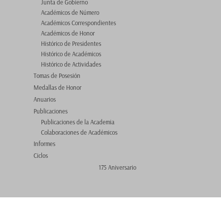
Junta de Gobierno
Académicos de Número
Académicos Correspondientes
Académicos de Honor
Histórico de Presidentes
Histórico de Académicos
Histórico de Actividades
Tomas de Posesión
Medallas de Honor
Anuarios
Publicaciones
Publicaciones de la Academia
Colaboraciones de Académicos
Informes
Ciclos
175 Aniversario