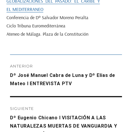
GLOBALIZACIONES DEL PASADO: EL CARIBE Y
EL MEDITERRANEO
Conferencia de Dº Salvador Moreno Peralta
Ciclo Tribuna Euromediterránea
Ateneo de Málaga. Plaza de la Constitución
Navegación
ANTERIOR
de
Entrada
Dº José Manuel Cabra de Luna y Dº Elías de
anterior:
Mateo I ENTREVISTA PTV
entradas
SIGUIENTE
Entrada
Dº Eugenio Chicano I VISITACIÓN A LAS
siguiente:
NATURALEZAS MUERTAS DE VANGUARDIA Y